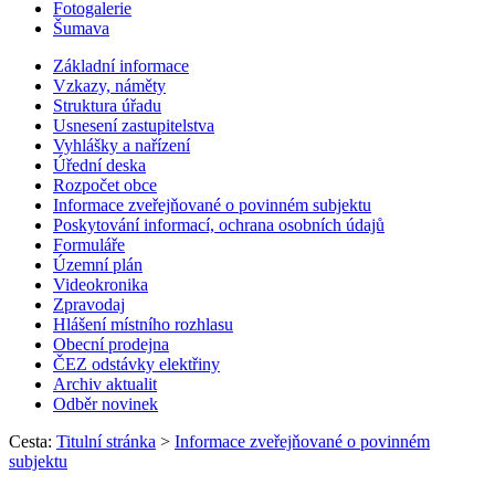
Fotogalerie
Šumava
Základní informace
Vzkazy, náměty
Struktura úřadu
Usnesení zastupitelstva
Vyhlášky a nařízení
Úřední deska
Rozpočet obce
Informace zveřejňované o povinném subjektu
Poskytování informací, ochrana osobních údajů
Formuláře
Územní plán
Videokronika
Zpravodaj
Hlášení místního rozhlasu
Obecní prodejna
ČEZ odstávky elektřiny
Archiv aktualit
Odběr novinek
Cesta:
Titulní stránka
>
Informace zveřejňované o povinném
subjektu