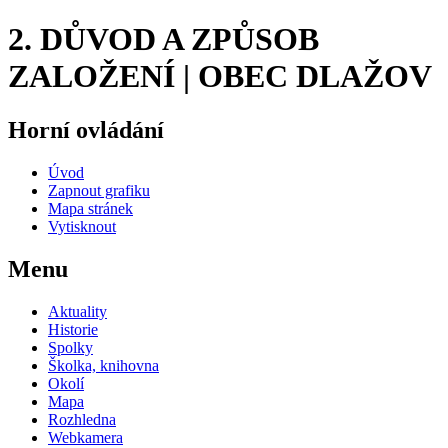
2. DŮVOD A ZPŮSOB
ZALOŽENÍ | OBEC DLAŽOV
Horní ovládání
Úvod
Zapnout grafiku
Mapa stránek
Vytisknout
Menu
Aktuality
Historie
Spolky
Školka, knihovna
Okolí
Mapa
Rozhledna
Webkamera