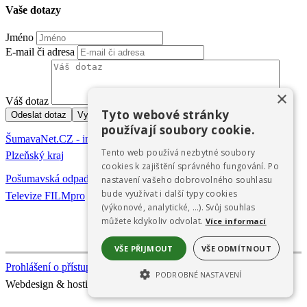
Vaše dotazy
Jméno
E-mail či adresa
×
Váš dotaz
Tyto webové stránky
používají soubory cookie.
ŠumavaNet.CZ - informace o regionu
Tento web používá nezbytné soubory
Plzeňský kraj
cookies k zajištění správného fungování. Po
Pošumavská odpadová s.r.o.
nastavení vašeho dobrovolného souhlasu
bude využívat i další typy cookies
Televize FILMpro
(výkonové, analytické, …). Svůj souhlas
můžete kdykoliv odvolat.
Více informací
VŠE PŘIJMOUT
VŠE ODMÍTNOUT
Prohlášení o přístupnosti
PODROBNÉ NASTAVENÍ
Webdesign & hosting:
ŠumavaNet.CZ
NEZBYTNĚ NUTNÉ SOUBORY