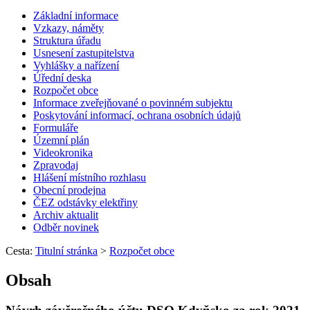
Základní informace
Vzkazy, náměty
Struktura úřadu
Usnesení zastupitelstva
Vyhlášky a nařízení
Úřední deska
Rozpočet obce
Informace zveřejňované o povinném subjektu
Poskytování informací, ochrana osobních údajů
Formuláře
Územní plán
Videokronika
Zpravodaj
Hlášení místního rozhlasu
Obecní prodejna
ČEZ odstávky elektřiny
Archiv aktualit
Odběr novinek
Cesta:
Titulní stránka
>
Rozpočet obce
Obsah