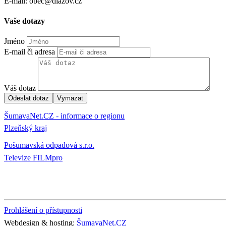
E-mail: obec@dlazov.cz
Vaše dotazy
Jméno
E-mail či adresa
Váš dotaz
ŠumavaNet.CZ - informace o regionu
Plzeňský kraj
Pošumavská odpadová s.r.o.
Televize FILMpro
Prohlášení o přístupnosti
Webdesign & hosting:
ŠumavaNet.CZ