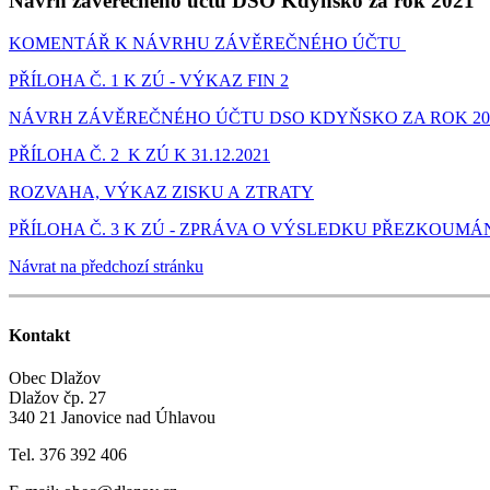
Návrh závěrečného účtu DSO Kdyňsko za rok 2021
KOMENTÁŘ K NÁVRHU ZÁVĚREČNÉHO ÚČTU
PŘÍLOHA Č. 1 K ZÚ - VÝKAZ FIN 2
NÁVRH ZÁVĚREČNÉHO ÚČTU DSO KDYŇSKO ZA ROK 20
PŘÍLOHA Č. 2 K ZÚ K 31.12.2021
ROZVAHA, VÝKAZ ZISKU A ZTRATY
PŘÍLOHA Č. 3 K ZÚ - ZPRÁVA O VÝSLEDKU PŘEZKOUM
Návrat na předchozí stránku
Kontakt
Obec Dlažov
Dlažov čp. 27
340 21 Janovice nad Úhlavou
Tel. 376 392 406