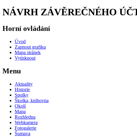
NÁVRH ZÁVĚREČNÉHO ÚČTU
Horní ovládání
Úvod
Zapnout grafiku
Mapa stránek
Vytisknout
Menu
Aktuality
Historie
Spolky
Školka, knihovna
Okolí
Mapa
Rozhledna
Webkamera
Fotogalerie
Šumava