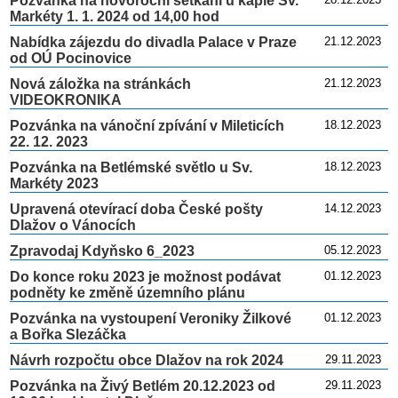
Pozvánka na novoroční setkání u kaple Sv.
Markéty 1. 1. 2024 od 14,00 hod
Nabídka zájezdu do divadla Palace v Praze
21.12.2023
od OÚ Pocinovice
Nová záložka na stránkách
21.12.2023
VIDEOKRONIKA
Pozvánka na vánoční zpívání v Mileticích
18.12.2023
22. 12. 2023
Pozvánka na Betlémské světlo u Sv.
18.12.2023
Markéty 2023
Upravená otevírací doba České pošty
14.12.2023
Dlažov o Vánocích
Zpravodaj Kdyňsko 6_2023
05.12.2023
Do konce roku 2023 je možnost podávat
01.12.2023
podněty ke změně územního plánu
Pozvánka na vystoupení Veroniky Žilkové
01.12.2023
a Bořka Slezáčka
Návrh rozpočtu obce Dlažov na rok 2024
29.11.2023
Pozvánka na Živý Betlém 20.12.2023 od
29.11.2023