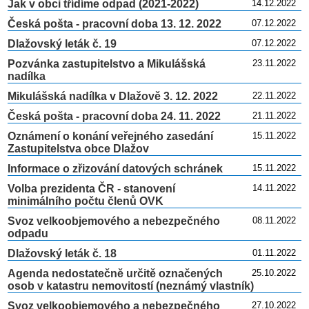
Jak v obci třídíme odpad (2021-2022)
14.12.2022
Česká pošta - pracovní doba 13. 12. 2022
07.12.2022
Dlažovský leták č. 19
07.12.2022
Pozvánka zastupitelstvo a Mikulášská
23.11.2022
nadílka
Mikulášská nadílka v Dlažově 3. 12. 2022
22.11.2022
Česká pošta - pracovní doba 24. 11. 2022
21.11.2022
Oznámení o konání veřejného zasedání
15.11.2022
Zastupitelstva obce Dlažov
Informace o zřizování datových schránek
15.11.2022
Volba prezidenta ČR - stanovení
14.11.2022
minimálního počtu členů OVK
Svoz velkoobjemového a nebezpečného
08.11.2022
odpadu
Dlažovský leták č. 18
01.11.2022
Agenda nedostatečně určitě označených
25.10.2022
osob v katastru nemovitostí (neznámý vlastník)
Svoz velkoobjemového a nebezpečného
27.10.2022