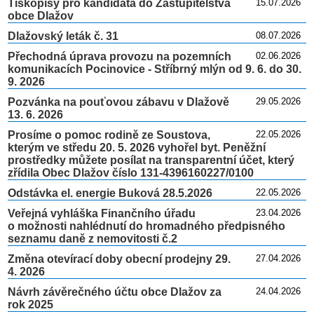
Tiskopisy pro kandidáta do Zastupitelstva
15.07.2026
obce Dlažov
Dlažovský leták č. 31
08.07.2026
Přechodná úprava provozu na pozemních
02.06.2026
komunikacích Pocinovice - Stříbrný mlýn od 9. 6. do 30.
9. 2026
Pozvánka na pouťovou zábavu v Dlažově
29.05.2026
13. 6. 2026
Prosíme o pomoc rodině ze Soustova,
22.05.2026
kterým ve středu 20. 5. 2026 vyhořel byt. Peněžní
prostředky můžete posílat na transparentní účet, který
zřídila Obec Dlažov číslo 131-4396160227/0100
Odstávka el. energie Buková 28.5.2026
22.05.2026
Veřejná vyhláška Finančního úřadu
23.04.2026
o možnosti nahlédnutí do hromadného předpisného
seznamu daně z nemovitosti č.2
Změna otevírací doby obecní prodejny 29.
27.04.2026
4. 2026
Návrh závěrečného účtu obce Dlažov za
24.04.2026
rok 2025