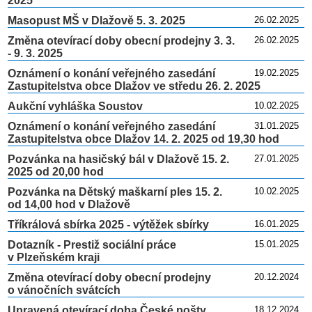
2025
Masopust MŠ v Dlažově 5. 3. 2025
26.02.2025
Změna otevírací doby obecní prodejny 3. 3.
26.02.2025
- 9. 3. 2025
Oznámení o konání veřejného zasedání
19.02.2025
Zastupitelstva obce Dlažov ve středu 26. 2. 2025
Aukční vyhláška Soustov
10.02.2025
Oznámení o konání veřejného zasedání
31.01.2025
Zastupitelstva obce Dlažov 14. 2. 2025 od 19,30 hod
Pozvánka na hasičský bál v Dlažově 15. 2.
27.01.2025
2025 od 20,00 hod
Pozvánka na Dětský maškarní ples 15. 2.
10.02.2025
od 14,00 hod v Dlažově
Tříkrálová sbírka 2025 - výtěžek sbírky
16.01.2025
Dotazník - Prestiž sociální práce
15.01.2025
v Plzeňském kraji
Změna otevírací doby obecní prodejny
20.12.2024
o vánočních svátcích
Upravená otevírací doba České pošty
18.12.2024