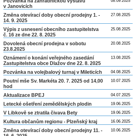
Pozvánka na zahradnickou výstavu
08.09.2025
v Janovicích
Změna otevírací doby obecní prodejny 1. -
27.08.2025
14. 9. 2025
Výpis z usnesení obecního zastupitelstva
25.08.2025
č. 16 ze dne 22. 8. 2025
Dovolená obecní prodejna v sobotu
20.08.2025
23.8.2025
Oznámení o konání veřejného zasedání
13.08.2025
Zastupitelstva obce Dlažov dne 22. 8. 2025
Pozvánka na volejbalový turnaj v Mileticích
04.08.2025
Poutní mše Sv. Markéta 20. 7. 2025 od 14,00
10.07.2025
hod
Aktualizace BPEJ
04.07.2025
Letecké ošetření zemědělských plodin
19.06.2025
V Libkově se ztratila čivava Bety
19.06.2025
Kultura občanům regionu - Plzeňský kraj
16.06.2025
Změna otevírací doby obecní prodejny 11. -
10.06.2025
16. 6. 2025