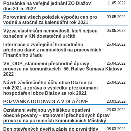
Pozvánka na veřejné jednání ZO Dlažov
11.05.2022
dne 20. 5. 2022
Porovnání všech položek výpočtu cen pro
09.05.2022
vodné a stočné za kalendářní rok 2021
Výzva vlastníkům nemovitostí, kteří nejsou
05.05.2022
označeni v KN dostatečně určitě
Informace o zveřejnění hromadného
26.04.2022
předpisu daně z nemovitostí na pracovištích
Finančního úřadu
VV_OOP_stanovení přechodné úpravy
26.04.2022
provozu na komunikacích_56. Rallye Šumava Klatovy
2022
Návrh závěrečného účtu obce Dlažov za
26.04.2022
rok 2021 a zpráva o výsledku přezkoumání
hospodaření obce Dlažov za rok 2021
POZVÁNKA DO DIVADLA V DLAŽOVĚ
23.03.2022
Oznámení veřejnou vyhláškou opatření
23.03.2022
obecné povahy – stanovení přechodných úprav
provozu na pozemních komunikacích Městský
Den otevřených dveří a zápis do první třídy
08.03.2022