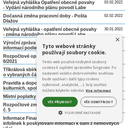
Veřejná vyhláška Opatření obecné povahy
03.02.2022
- Vydání národního plánu povodí Labe
Dočasná změna pracovní doby - Pošta
02.02.2022
Dlažov
Veřejná vyhláška - opatření obecné povahy
30.01.2022
- změna národního plánu povodí Labe
×
Výroční zpráva obce Dlažov o poskytování
25.01.2022
Tyto webové stránky
informací podle z.č. 106/1999 za rok 2021
používají soubory cookie.
Rozpočtové opatření DSO Kdyňsko č.
24.01.2022
6/2021
Tento web používá nezbytné soubory
cookies k zajištění správného fungování. Po
Tříkrálová sbírka 2022 - informace
19.01.2022
nastavení vašeho dobrovolného souhlasu
o vybraných částkách- děkujeme
bude využívat i další typy cookies
Pravidla a doporučení ke konání
14.01.2022
(výkonové, analytické, …). Svůj souhlas
kulturních, společenských a sportovních akcí
můžete kdykoliv odvolat.
Více informací
Místní poplatky 2022 - informace o placení
07.01.2022
VŠE PŘIJMOUT
VŠE ODMÍTNOUT
Rozpočtové změny obce Dlažov na r. 2021
03.01.2022
č. 5
PODROBNÉ NASTAVENÍ
Informace Finančního úřadu ke zřízení
29.12.2021
NEZBYTNĚ NUTNÉ SOUBORY
infolinek k poskytování informací k dani z nemovitých