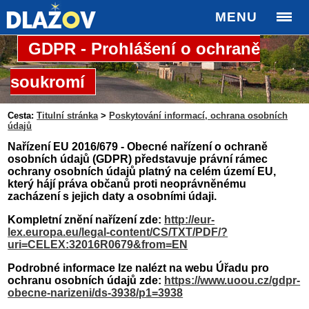
MENU
GDPR - Prohlášení o ochraně
soukromí
Cesta:
Titulní stránka
>
Poskytování informací, ochrana osobních
údajů
Nařízení EU 2016/679 - Obecné nařízení o ochraně
osobních údajů (GDPR) představuje právní rámec
ochrany osobních údajů platný na celém území EU,
který hájí práva občanů proti neoprávněnému
zacházení s jejich daty a osobními údaji.
Kompletní znění nařízení zde:
http://eur-
lex.europa.eu/legal-content/CS/TXT/PDF/?
uri=CELEX:32016R0679&from=EN
Podrobné informace lze nalézt na webu Úřadu pro
ochranu osobních údajů zde:
https://www.uoou.cz/gdpr-
obecne-narizeni/ds-3938/p1=3938