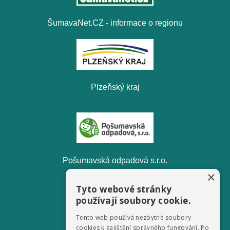
ŠumavaNet.CZ - informace o regionu
Plzeňský kraj
Pošumavská odpadová s.r.o.
×
Tyto webové stránky
používají soubory cookie.
Tento web používá nezbytné soubory
Televize FILMpro
cookies k zajištění správného fungování. Po