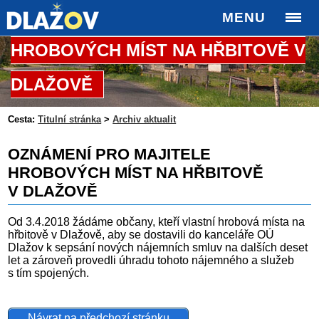
OZNÁMENÍ PRO MAJITELE
MENU
HROBOVÝCH MÍST NA HŘBITOVĚ V
DLAŽOVĚ
Cesta:
Titulní stránka
>
Archiv aktualit
OZNÁMENÍ PRO MAJITELE
HROBOVÝCH MÍST NA HŘBITOVĚ
V DLAŽOVĚ
Od 3.4.2018 žádáme občany, kteří vlastní hrobová místa na
hřbitově v Dlažově, aby se dostavili do kanceláře OÚ
Dlažov k sepsání nových nájemních smluv na dalších deset
let a zároveň provedli úhradu tohoto nájemného a služeb
s tím spojených.
Návrat na předchozí stránku