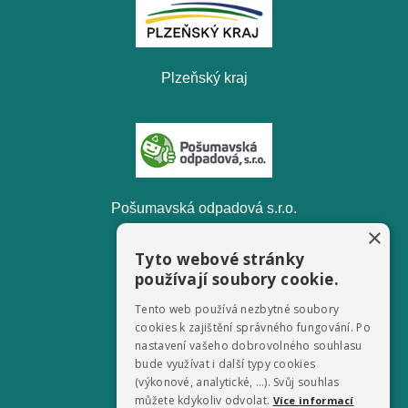
Plzeňský kraj
Pošumavská odpadová s.r.o.
×
Tyto webové stránky
používají soubory cookie.
Tento web používá nezbytné soubory
Televize FILMpro
cookies k zajištění správného fungování. Po
nastavení vašeho dobrovolného souhlasu
bude využívat i další typy cookies
(výkonové, analytické, …). Svůj souhlas
můžete kdykoliv odvolat.
Více informací