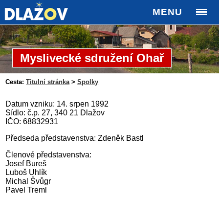
MENU
Myslivecké sdružení Ohař
Cesta:
Titulní stránka
>
Spolky
Datum vzniku: 14. srpen 1992
Sídlo: č.p. 27, 340 21 Dlažov
IČO: 68832931
Předseda představenstva: Zdeněk Bastl
Členové představenstva:
Josef Bureš
Luboš Uhlík
Michal Švůgr
Pavel Treml