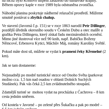
na nichž bylo Kristovo utrpení zasazeno do šumavské krajiny.
Během opravy kaple v roce 1989 byla odstraněna zvonička.
Náhodní planina poskytuje nádherné relaxační prostředí. Můžeme
smutně postávat u
zbytků chalup.
Ve stavení (Javorná č.p. 151) se v roce 1863 narodil
Petr Dillinger
,
pozdější úředník okresního soudu v Českém Dubu a otec malíře a
grafika Petra Dillingera, který získal řadu mezinárodních ocenění.
Mimo jiné ilustroval více než 90 knih, např. Babičku Boženy
Němcové, Erbenovu Kytici, Máchův Máj, romány Karolíny Světlé.
Pokud máte dost sil, můžete se vydat k
prameni řeky Křemelné
(2
km).
Jak se tam dostaneme:
Nejsnadněji po modré turistické stezce od Onoho Světa (parkovat
možno cca. 1,5 km nad osadou v oblasti Dolních Suchých
Studánek). Pak vás čeká 2,5 km zvládnutelného stoupání.
Zdatnější turisté se mohou vydat na procházka z Ćachrova – 8 km
cesta jedním směrem.
Od kostela v Javorné – po zelené přes Šukačku a pak po modré –