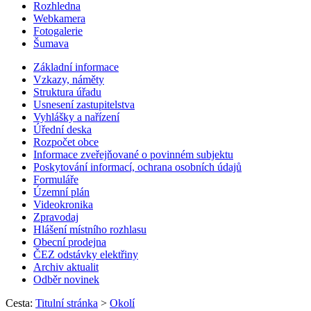
Rozhledna
Webkamera
Fotogalerie
Šumava
Základní informace
Vzkazy, náměty
Struktura úřadu
Usnesení zastupitelstva
Vyhlášky a nařízení
Úřední deska
Rozpočet obce
Informace zveřejňované o povinném subjektu
Poskytování informací, ochrana osobních údajů
Formuláře
Územní plán
Videokronika
Zpravodaj
Hlášení místního rozhlasu
Obecní prodejna
ČEZ odstávky elektřiny
Archiv aktualit
Odběr novinek
Cesta:
Titulní stránka
>
Okolí