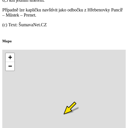
6,5 km jedním směrem.
Případně lze kapličku navštívit jako odbočku z Hřebenovky Pancíř
– Můstek – Prenet.
(c) Text: ŠumavaNet.CZ
Mapa