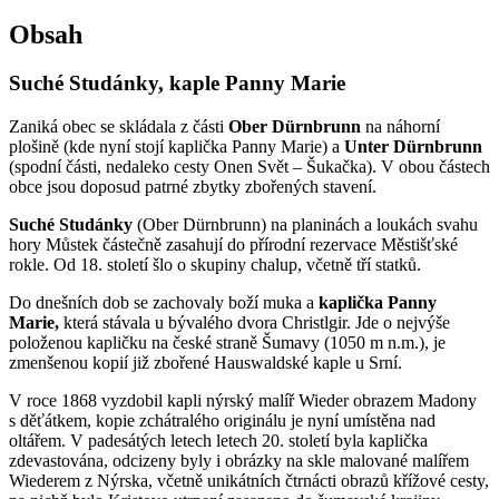
Obsah
Suché Studánky, kaple Panny Marie
Zaniká obec se skládala z části
Ober Dürnbrunn
na náhorní
plošině (kde nyní stojí kaplička Panny Marie) a
Unter Dürnbrunn
(spodní části, nedaleko cesty Onen Svět – Šukačka). V obou částech
obce jsou doposud patrné zbytky zbořených stavení.
Suché Studánky
(Ober Dürnbrunn) na planinách a loukách svahu
hory Můstek částečně zasahují do přírodní rezervace Městišťské
rokle. Od 18. století šlo o skupiny chalup, včetně tří statků.
Do dnešních dob se zachovaly boží muka a
kaplička Panny
Marie,
která stávala u bývalého dvora Christlgir. Jde o nejvýše
položenou kapličku na české straně Šumavy (1050 m n.m.), je
zmenšenou kopií již zbořené Hauswaldské kaple u Srní.
V roce 1868 vyzdobil kapli nýrský malíř Wieder obrazem Madony
s děťátkem, kopie zchátralého originálu je nyní umístěna nad
oltářem. V padesátých letech letech 20. století byla kaplička
zdevastována, odcizeny byly i obrázky na skle malované malířem
Wiederem z Nýrska, včetně unikátních čtrnácti obrazů křížové cesty,