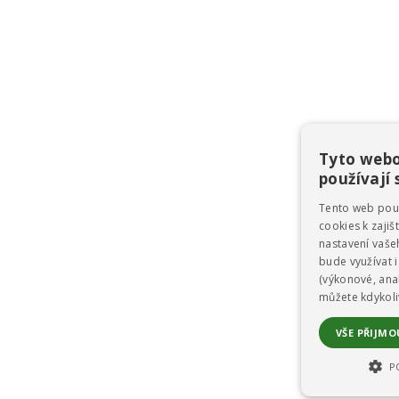
Tyto webo
používají 
Tento web pou
cookies k zaji
nastavení vaš
bude využívat i
(výkonové, anal
můžete kdykoli
VŠE PŘIJM
P
NEZBYTNĚ 