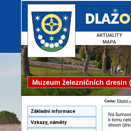
AKTUALITY
MAPA
Muzeum železničních dresin 
Cesta:
Titulní 
Základní informace
Na šumavsk
k tomu neb
Vzkazy, náměty
dresin (dre