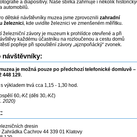
otografie a diapositivy. Naše sbírka zahrnuje i několik historick
a automobilů.
o dětské návštěvníky muzea jsme zprovoznili
zahradní
 železnici
, kde uvidíte železnici ve zmenšeném měřítku.
í železniční závory je muzeum k prohlídce otevřené a při
ávštěvy každému účastníku na rozloučenou a cestu domů
štěstí popřeje při spouštění závory „ajznpoňácký“ zvonek.
o návštěvníky:
muzea je možná pouze po předchozí telefonické domluvě –
2 448 129.
 s výkladem trvá cca 1,15 - 1,30 hod.
spělí 60,-Kč (děti 30,-Kč)
5. 2020)
:
ezničních dresin
v Zahrádka Čachrov 44 339 01 Klatovy