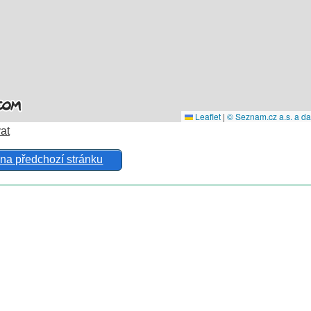
at
 na předchozí stránku