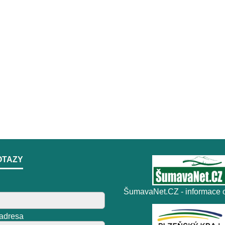
OTAZY
ŠumavaNet.CZ - informace o
 adresa