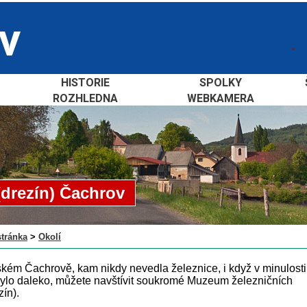
HISTORIE
SPOLKY
ROZHLEDNA
WEBKAMERA
(drezín) Čachrov
stránka
>
Okolí
ém Čachrově, kam nikdy nevedla železnice, i když v minulosti
ylo daleko, můžete navštívit soukromé Muzeum železničních
zín).