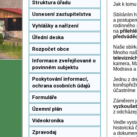
Struktura úřadu
Jak k tomu
Usnesení zastupitelstva
Sbíráním h
a postupem 
Vyhlášky a nařízení
rodinného s
na
přilehl
předváděcí
Úřední deska
Naše sbír
Rozpočet obce
Mnoho naši
televizní
Informace zveřejňované o
kamera, Ma
povinném subjektu
Modrava a 
Poskytování informací,
Jednu z d
koněspřežné
ochrana osobních údajů
účastníme 
Formuláře
Záměrem je
vyzkoušet
Územní plán
z odcházej
Videokronika
Vedle vyst
historická 
Zpravodaj
a dokumenty