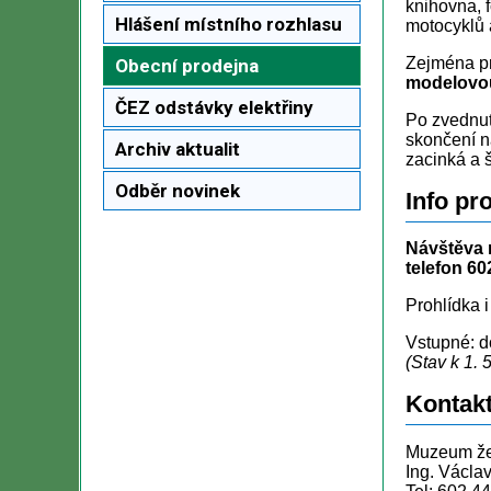
knihovna, f
Hlášení místního rozhlasu
motocyklů 
Zejména pr
Obecní prodejna
modelovou
ČEZ odstávky elektřiny
Po zvednut
skončení n
Archiv aktualit
zacinká a 
Odběr novinek
Info pr
Návštěva 
telefon
60
Prohlídka i
Vstupné: do
(Stav k 1. 
Kontakt
Muzeum žel
Ing. Václa