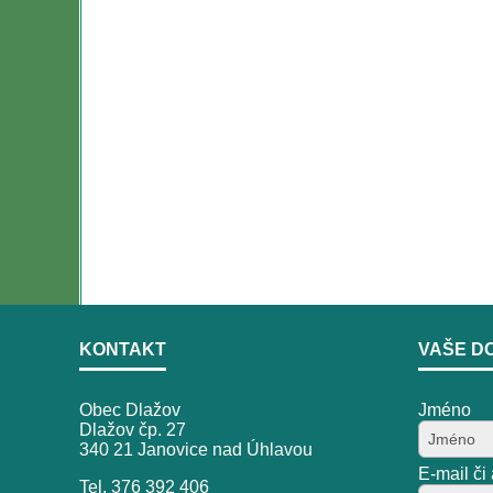
KONTAKT
VAŠE D
Obec Dlažov
Jméno
Dlažov čp. 27
340 21 Janovice nad Úhlavou
E-mail či
Tel. 376 392 406