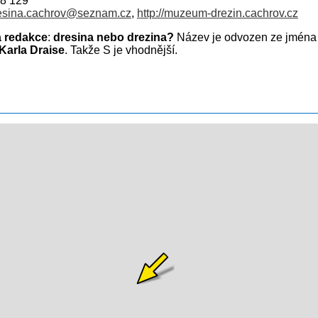
48 129
esina.cachrov@seznam.cz
,
http://muzeum-drezin.cachrov.cz
 redakce
:
dresina nebo drezina?
Název je odvozen ze jména
Karla Draise
. Takže S je vhodnější.