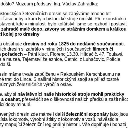
 došlo? Muzeum představí Ing. Václav Zahrádka:
istorických železničních dresin se zabýváme mnoho let
času nebylo kam tyto historické stroje umístit. Při rekonstrukci
tavení, kde v minulosti bylo kolářství, jsme se rozhodli postavit
é zahradě malé depo, závory se strážním domkem a krátkou
 kolej pro dresiny
.
ka obsahuje
dresiny od roku 1825 do nedávné současnost
i.
ch dresin si zahrálo v minulých i současných
filmech či
ch pořadech
– Páni kluci, Florenc 13.30, Hlídač č. 47, Toulavá
lá muzea, Tajemství železnice, Četníci z Luhačovic, Policie
další.
resin máme trvale zapůjčenu v Rakouském Kerschbaumu na
 trati do Lince. S našimi historickými stroji se příležitostně
různých železničních výročí a oslav.
, aby si
návštěvníci naše historické stroje mohli prakticky
 a osahat,
přesvědčit se o šikovnosti našich předků a zažít něco
ící doby minulé.
avených dresin zde máme i další
železniční exponáty
jako jso
čísla lokomotiv, výrobní štítky z lokomotiv a vozů, návěstidla
 mapující železniční regionální historii. Vše doplňuje i bohatá