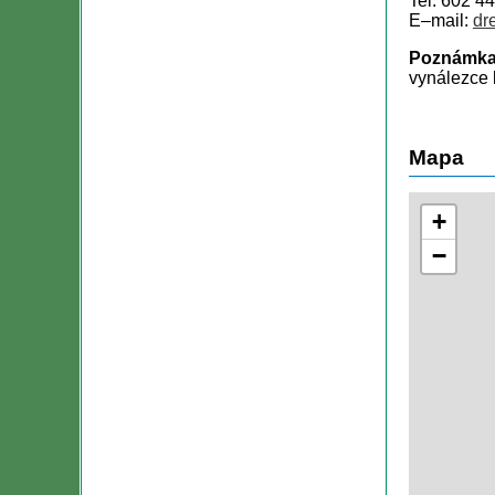
Tel: 602 4
E–mail:
dr
Poznámka
vynálezce
Mapa