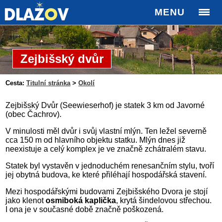
MENU
Zejbišský dvůr
Cesta:
Titulní stránka
>
Okolí
Zejbišský Dvůr (Seewieserhof) je statek 3 km od Javorné
(obec Čachrov).
V minulosti měl dvůr i svůj vlastní mlýn. Ten ležel severně
cca 150 m od hlavního objektu statku. Mlýn dnes již
neexistuje a celý komplex je ve značně zchátralém stavu.
Statek byl vystavěn v jednoduchém renesančním stylu, tvoří
jej obytná budova, ke které přiléhají hospodářská stavení.
Mezi hospodářskými budovami Zejbišského Dvora je stojí
jako klenot
osmiboká kaplička
, krytá šindelovou střechou.
I ona je v současné době značně poškozená.