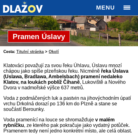
MENU
Pramen Úslavy
Cesta:
Titulní stránka
>
Okolí
Klatováci považují za svou řeku Úhlavu, Úslavu mnozí
chápou jako spíše plzeňskou řeku. Nicméně
řeka Úslava
(Uslawa, Bradlawa, Ambelsbach) pramení nedaleko
Klatov, na loukách poblíž Číhaně
, Lukoviště a Nového
Dvora v nadmořské výšce 637 metrů.
Voda z podmáčených luk a pastvin na jihovýchodním úpatí
vrchu Drkolná dorazí po 136 km do Plzně a stane se
součástí Berounky.
Voda pramenící na louce se shromažďuje
v malém
rybníčku
, ze kterého pak pokračuje jako vydatný potůček.
Pramenem tedy není jedno konkrétní místo, ale celá oblast.