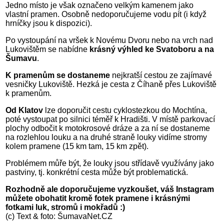
Jedno místo je však označeno velkým kamenem jako
vlastní pramen. Osobně nedoporučujeme vodu pít (i když
hrníčky jsou k dispozici).
Po vystoupání na vršek k Novému Dvoru nebo na vrch nad
Lukovištěm se nabídne
krásný výhled ke Svatoboru a na
Šumavu
.
K pramenům se dostaneme
nejkratší cestou ze zajímavé
vesničky Lukoviště. Hezká je cesta z Číhaně přes Lukoviště
k pramenům.
Od Klatov
lze doporučit cestu cyklostezkou do Mochtína,
poté vystoupat po silnici téměř k Hradišti. V místě parkovací
plochy odbočit k motokrosové dráze a za ní se dostaneme
na rozlehlou louku a na druhé straně louky vidíme stromy
kolem pramene (15 km tam, 15 km zpět).
Problémem můře být, že louky jsou střídavě využívány jako
pastviny, tj. konkrétní cesta může být problematická.
Rozhodně ale doporučujeme vyzkoušet, váš Instagram
můžete obohatit kromě fotek pramene i krásnými
fotkami luk, stromů i mokřadů :)
(c) Text & foto: ŠumavaNet.CZ