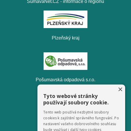
ŠumavaNet.CZ - informace o regionu
Plzeňský kraj
Pošumavská odpadová s.r.o.
×
Tyto webové stránky
používají soubory cookie.
Tento web používá nezbytné soubory
Televize FILMpro
cookies k zajištění správného fungování. Po
nastavení vašeho dobrovolného souhlasu
bude využívat i další typy cookies