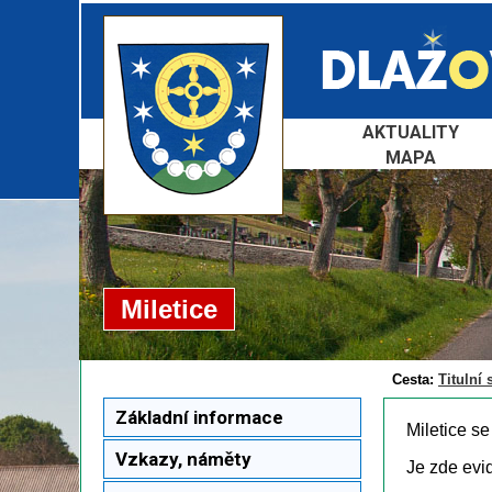
AKTUALITY
MAPA
Miletice
Cesta:
Titulní 
Základní informace
Miletice s
Vzkazy, náměty
Je zde evi