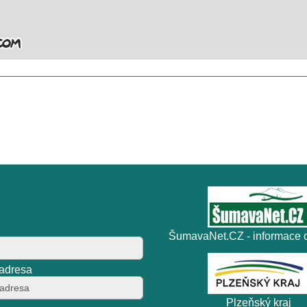
ŠumavaNet.CZ - informace o
 adresa
Plzeňský kraj