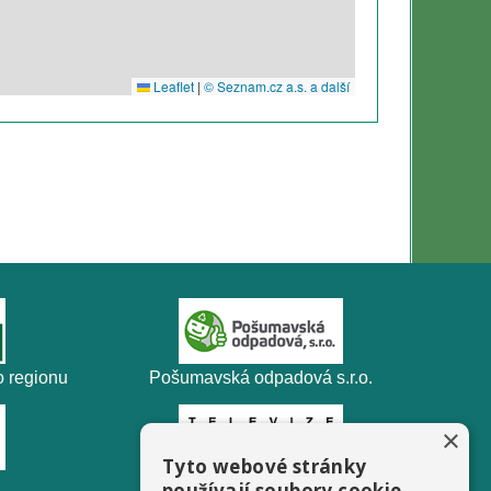
 regionu
Pošumavská odpadová s.r.o.
×
Tyto webové stránky
Televize FILMpro
používají soubory cookie.